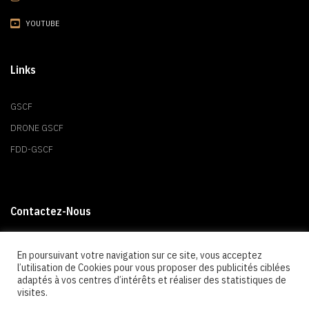
YOUTUBE
Links
GSCF
DRONE GSCF
FDD-GSCF
Contactez-Nous
Nous contacter
En poursuivant votre navigation sur ce site, vous acceptez
l’utilisation de Cookies pour vous proposer des publicités ciblées
GSCF
adaptés à vos centres d’intérêts et réaliser des statistiques de
BP 80222
visites.
59654 Villeneuve d'Ascq Cedex